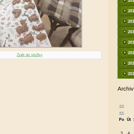
20
20
20
20
20
20
Zpět do složky
20
20
Archiv
<<
<<
Po
Út
3
4