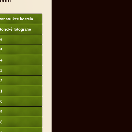
lbum
onstrukce kostela
torické fotografie
26
25
24
23
22
21
20
19
18