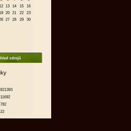
12
13
14
15
16
19
20
21
22
23
26
27
28
29
30
hled zdrojů
iky
821393
11692
782
22