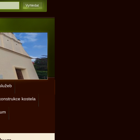
lužeb
onstrukce kostela
rum