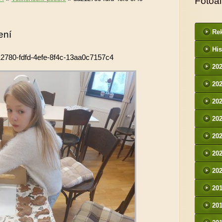
Fotoa
Rek
ení
His
2780-fdfd-4efe-8f4c-13aa0c7157c4
20
20
20
20
20
20
20
20
20