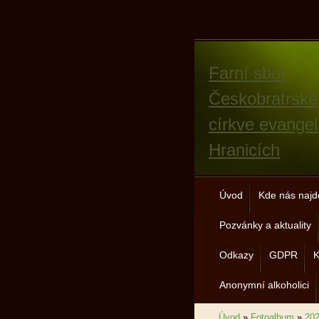
Farní sbor
Českobratrské
církve evangel
Hranicích
Úvod
Kde nás najd
Pozvánky a aktuality
Odkazy
GDPR
K
Anonymní alkoholici
Úvod
»
Fotoalbum
»
20