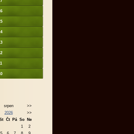
17
16
15
14
13
12
11
10
srpen
>>
2026
>>
St
Čt
Pá
So
Ne
1
2
5
6
7
8
9