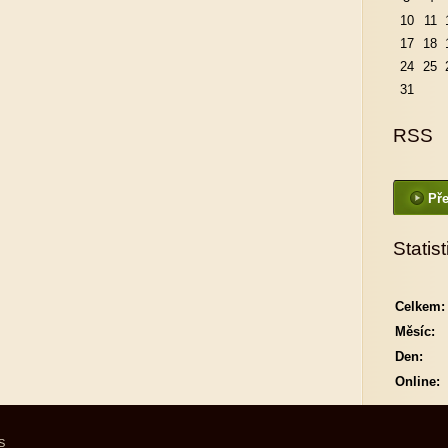
10
11
17
18
24
25
31
RSS
Pře
Statist
Celkem:
Měsíc:
Den:
Online:
S