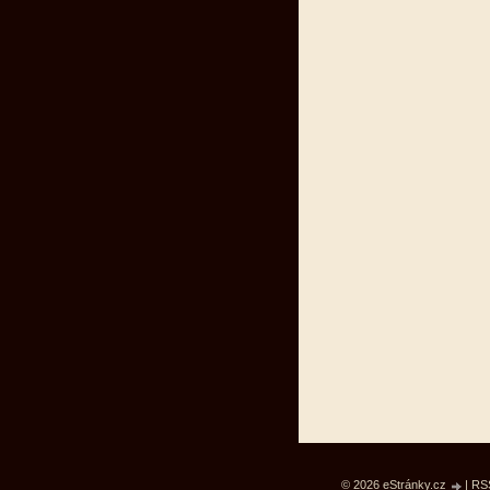
© 2026 eStránky.cz
|
RS