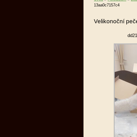
13aa0c7157c4
Velikonoční peč
dd21