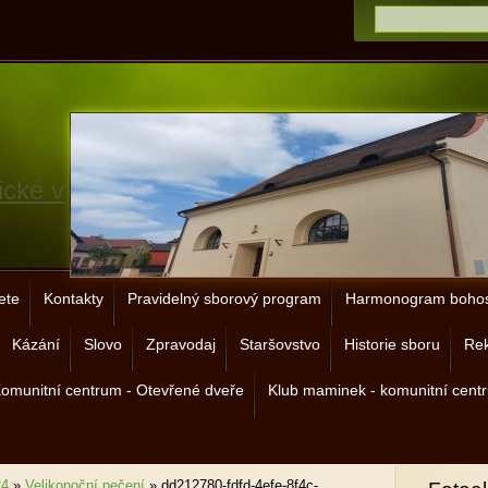
ické v
ete
Kontakty
Pravidelný sborový program
Harmonogram bohos
Kázání
Slovo
Zpravodaj
Staršovstvo
Historie sboru
Rek
omunitní centrum - Otevřené dveře
Klub maminek - komunitní cent
24
»
Velikonoční pečení
»
dd212780-fdfd-4efe-8f4c-