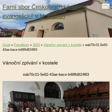
Farní sbor Českobratrské církve
evangelické v Hranicích
Úvod
»
Fotoalbum
»
2024
»
Vánoční zpívání v kostele
»
eab70c01-5e82-
43ae-bace-b48ffd824f83
Vánoční zpívání v kostele
eab70c01-5e82-43ae-bace-b48ffd824f83