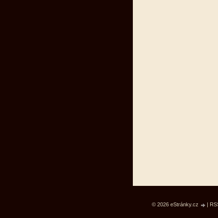
© 2026 eStránky.cz
|
RS