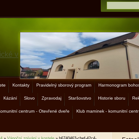
ické v
ete
Kontakty
Pravidelný sborový program
Harmonogram bohos
Kázání
Slovo
Zpravodaj
Staršovstvo
Historie sboru
Rek
omunitní centrum - Otevřené dveře
Klub maminek - komunitní cent
24
»
Vánoční zpívání v kostele
»
b6740463-cbef-42c4-