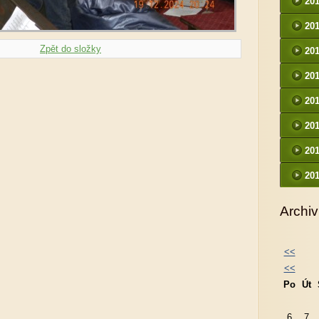
20
20
Zpět do složky
20
20
20
20
20
20
Archiv
<<
<<
Po
Út
6
7