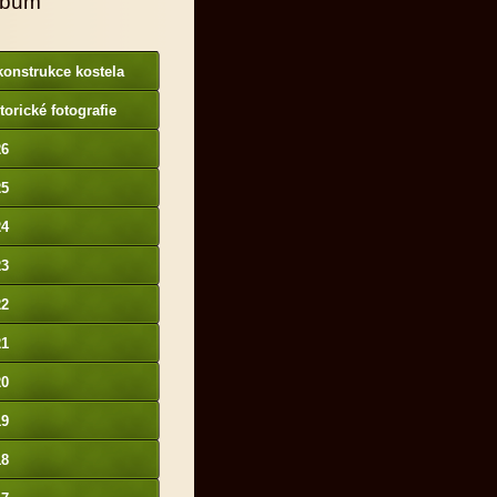
lbum
onstrukce kostela
torické fotografie
26
25
24
23
22
21
20
19
18