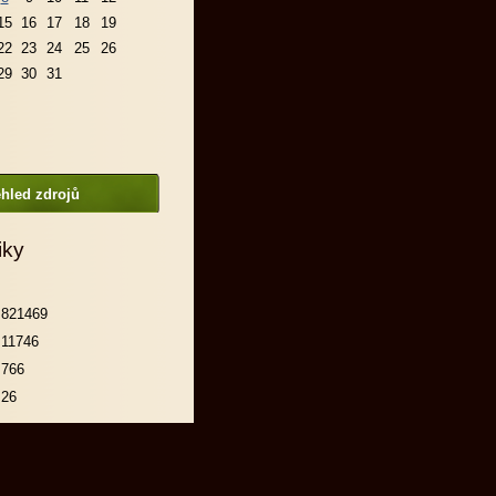
15
16
17
18
19
22
23
24
25
26
29
30
31
hled zdrojů
iky
821469
11746
766
26