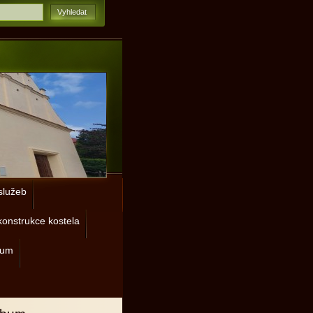
lužeb
onstrukce kostela
rum