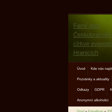
Farní sbor
Českobratrské
církve evangel
Hranicích
Úvod
Kde nás najd
Pozvánky a aktuality
Odkazy
GDPR
K
Anonymní alkoholici
Úvod
»
Fotoalbum
»
20