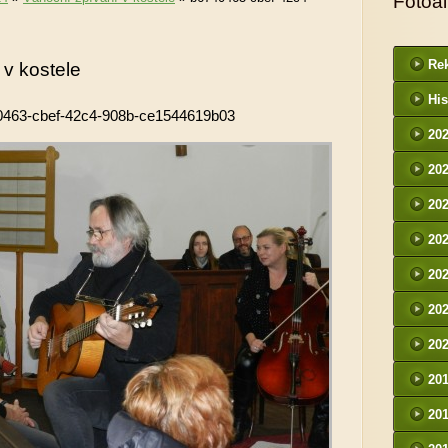
Fotoa
Rek
 v kostele
His
0463-cbef-42c4-908b-ce1544619b03
20
20
20
20
20
20
20
20
20