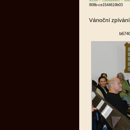
908b-ce1544619b03
Vánoční zpívání
b674