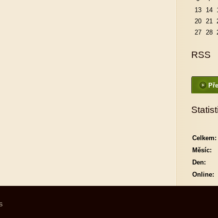
13
14
20
21
27
28
RSS
Pře
Statist
Celkem:
Měsíc:
Den:
Online:
S