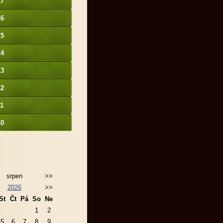
17
16
15
14
13
12
11
10
srpen
>>
2026
>>
St
Čt
Pá
So
Ne
1
2
5
6
7
8
9