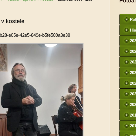
Fotoa
Rek
 v kostele
His
fb28-e05e-42e5-849e-b5fe589a3e38
20
20
20
20
20
20
20
20
20