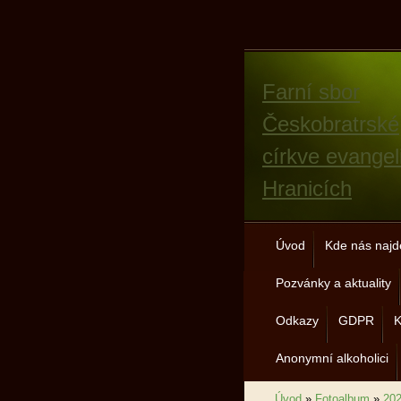
Farní sbor
Českobratrské
církve evangel
Hranicích
Úvod
Kde nás najd
Pozvánky a aktuality
Odkazy
GDPR
K
Anonymní alkoholici
Úvod
»
Fotoalbum
»
20