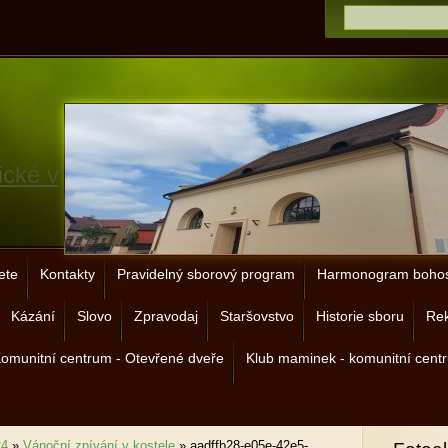
ické v
ete
Kontakty
Pravidelný sborový program
Harmonogram bohos
Kázání
Slovo
Zpravodaj
Staršovstvo
Historie sboru
Rek
omunitní centrum - Otevřené dveře
Klub maminek - komunitní cent
24
»
Vánoční zpívání v kostele
»
aadffb28-e05e-42e5-