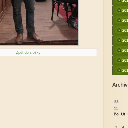
20
20
20
20
20
20
Zpět do složky
20
20
Archiv
<<
<<
Po
Út
3
4