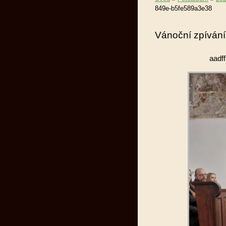
849e-b5fe589a3e38
Vánoční zpívání
aadf