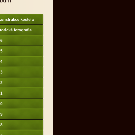
lbum
onstrukce kostela
torické fotografie
26
25
24
23
22
21
20
19
18