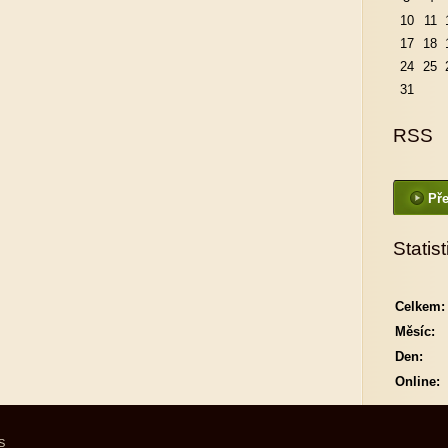
10
11
17
18
24
25
31
RSS
Pře
Statist
Celkem:
Měsíc:
Den:
Online:
S