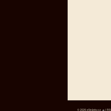
© 2026 eStránky.cz
|
RS