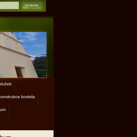
lužeb
onstrukce kostela
rum