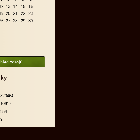
12
13
14
15
16
19
20
21
22
23
26
27
28
29
30
hled zdrojů
iky
820464
10917
954
9