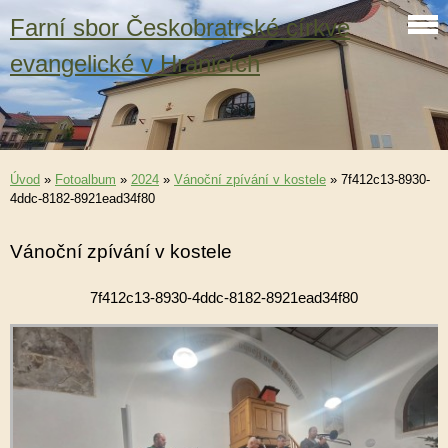
Farní sbor Českobratrské církve
evangelické v Hranicích
Úvod
»
Fotoalbum
»
2024
»
Vánoční zpívání v kostele
»
7f412c13-8930-
4ddc-8182-8921ead34f80
Vánoční zpívání v kostele
7f412c13-8930-4ddc-8182-8921ead34f80