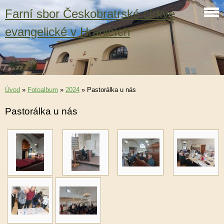
Farní sbor Českobratrské církve
evangelické v Hranicích
Úvod
»
Fotoalbum
»
2024
»
Pastorálka u nás
Pastorálka u nás