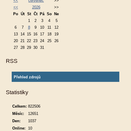
<<
červenec
>>
<<
2026
>>
Po
Út
St
Čt
Pá
So
Ne
1
2
3
4
5
6
7
8
9
10
11
12
13
14
15
16
17
18
19
20
21
22
23
24
25
26
27
28
29
30
31
RSS
Přehled zdrojů
Statistiky
Celkem:
822506
Měsíc:
12651
Den:
1037
Online:
10