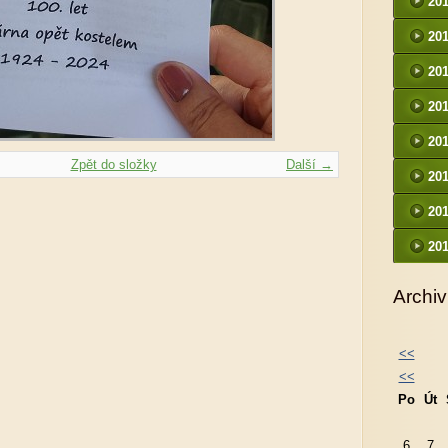
20
20
20
20
20
Zpět do složky
Další →
20
20
20
Archiv
<<
<<
Po
Út
6
7