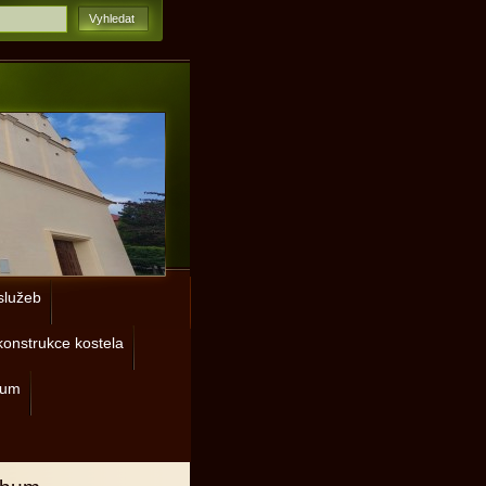
lužeb
onstrukce kostela
rum