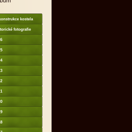
lbum
onstrukce kostela
torické fotografie
26
25
24
23
22
21
20
19
18