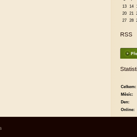
13
14
20
21
27
28
RSS
Pře
Statist
Celkem:
Měsíc:
Den:
Online:
S