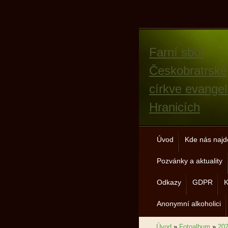
Farní sbor
Českobratrské
církve evangel
Hranicích
Úvod
Kde nás najd
Pozvánky a aktuality
Odkazy
GDPR
K
Anonymní alkoholici
Úvod
»
Fotoalbum
»
20