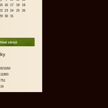
15
16
17
18
19
22
23
24
25
26
29
30
31
hled zdrojů
iky
821650
11893
751
16