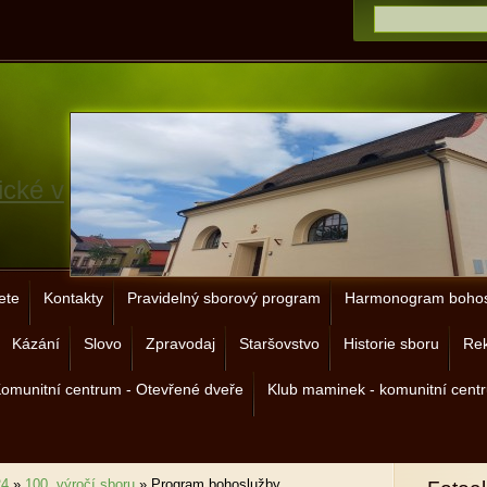
ické v
ete
Kontakty
Pravidelný sborový program
Harmonogram bohos
Kázání
Slovo
Zpravodaj
Staršovstvo
Historie sboru
Rek
omunitní centrum - Otevřené dveře
Klub maminek - komunitní cent
24
»
100. výročí sboru
»
Program bohoslužby