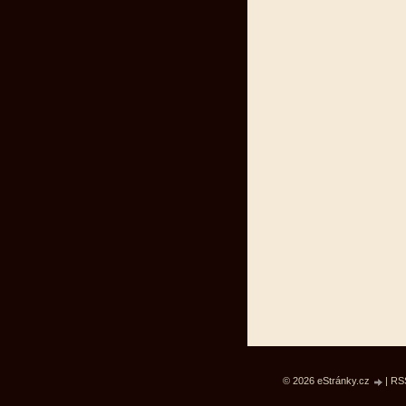
© 2026 eStránky.cz
|
RS