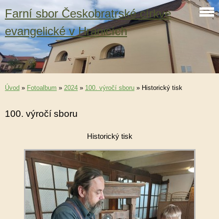
Farní sbor Českobratrské církve
evangelické v Hranicích
Úvod
»
Fotoalbum
»
2024
»
100. výročí sboru
»
Historický tisk
100. výročí sboru
Historický tisk