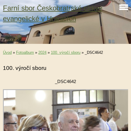
Farní sbor Českobratrské církve
evangelické v Hranicích
Úvod
»
Fotoalbum
»
2024
»
100. výročí sboru
»
_DSC4642
100. výročí sboru
_DSC4642