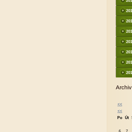
20
20
20
20
20
20
20
20
Archiv
<<
<<
Po
Út
6
7