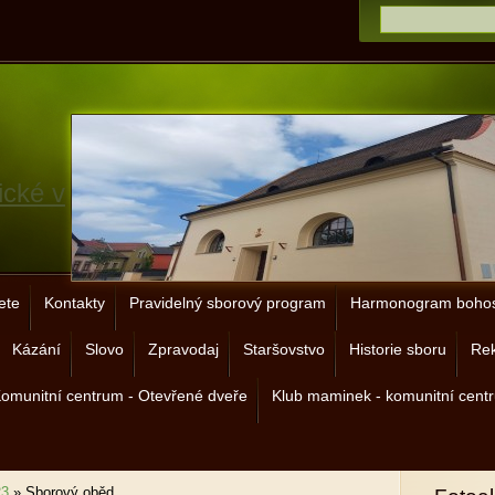
ické v
ete
Kontakty
Pravidelný sborový program
Harmonogram bohos
Kázání
Slovo
Zpravodaj
Staršovstvo
Historie sboru
Rek
omunitní centrum - Otevřené dveře
Klub maminek - komunitní cent
23
»
Sborový oběd