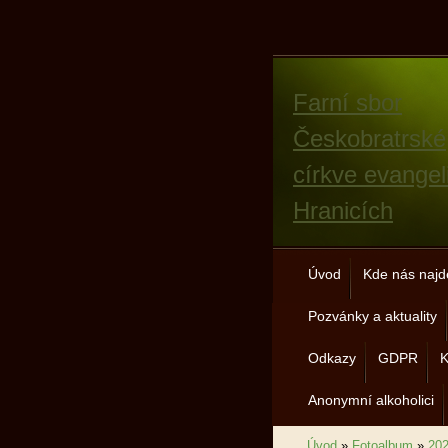
Farní sbor
Českobratrské
církve evangel
Hranicích
Úvod
Kde nás najd
Pozvánky a aktuality
Odkazy
GDPR
K
Anonymní alkoholici
Úvod
»
Fotoalbum
»
20