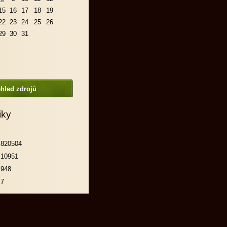
15
16
17
18
19
22
23
24
25
26
29
30
31
hled zdrojů
iky
820504
10951
948
7