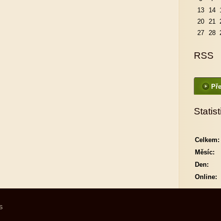
13
14
20
21
27
28
RSS
Pře
Statist
Celkem:
Měsíc:
Den:
Online:
S