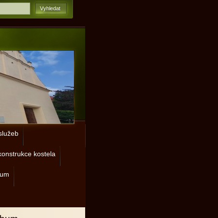
lužeb
onstrukce kostela
rum