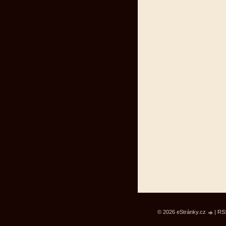
© 2026 eStránky.cz
|
RS