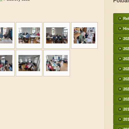
Fotoa
Rek
His
20
20
20
20
20
20
20
20
20