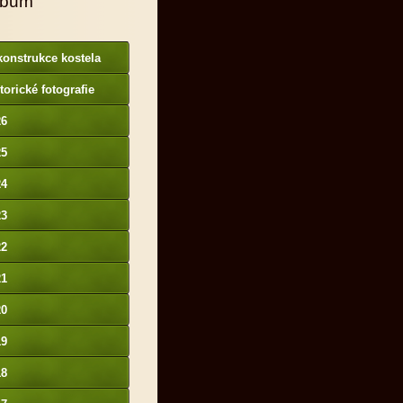
lbum
onstrukce kostela
torické fotografie
26
25
24
23
22
21
20
19
18