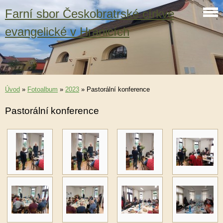
Farní sbor Českobratrské církve
evangelické v Hranicích
Úvod
»
Fotoalbum
»
2023
»
Pastorální konference
Pastorální konference