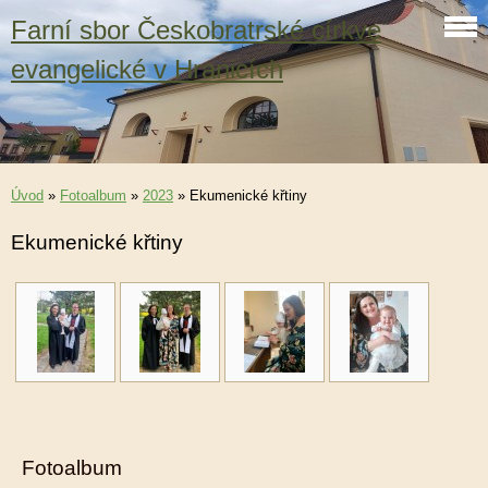
Farní sbor Českobratrské církve
evangelické v Hranicích
Úvod
»
Fotoalbum
»
2023
»
Ekumenické křtiny
Ekumenické křtiny
Fotoalbum