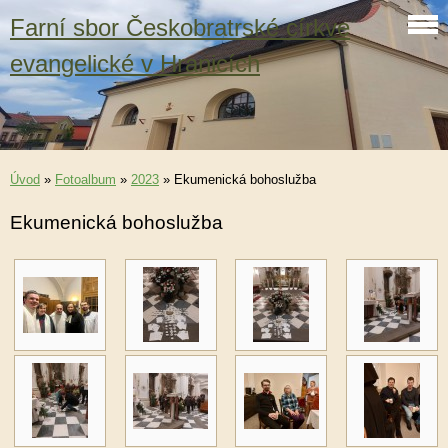
Farní sbor Českobratrské církve
evangelické v Hranicích
Úvod
»
Fotoalbum
»
2023
»
Ekumenická bohoslužba
Ekumenická bohoslužba