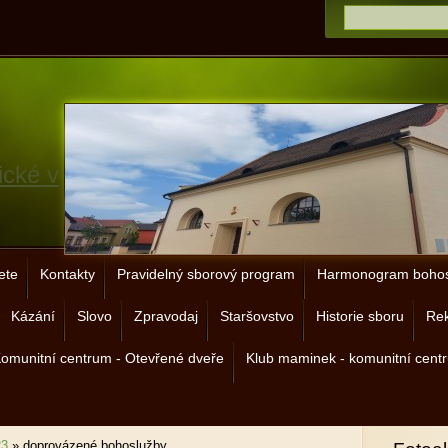
ické v
ete
Kontakty
Pravidelný sborový program
Harmonogram bohos
Kázání
Slovo
Zpravodaj
Staršovstvo
Historie sboru
Rek
omunitní centrum - Otevřené dveře
Klub maminek - komunitní cent
23
»
doprovázené bohoslužby