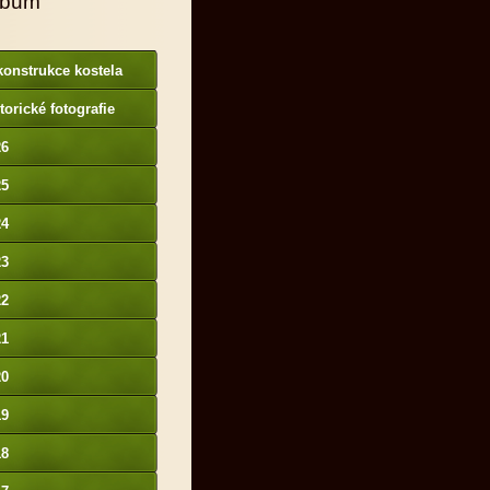
lbum
onstrukce kostela
torické fotografie
26
25
24
23
22
21
20
19
18