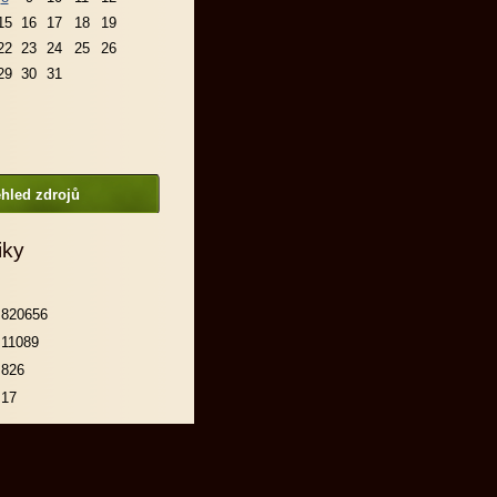
15
16
17
18
19
22
23
24
25
26
29
30
31
hled zdrojů
iky
820656
11089
826
17