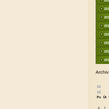
20
20
20
20
20
20
20
20
Archiv
<<
<<
Po
Út
6
7