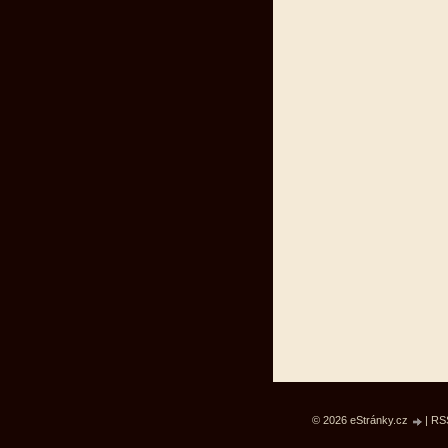
© 2026 eStránky.cz
|
RS