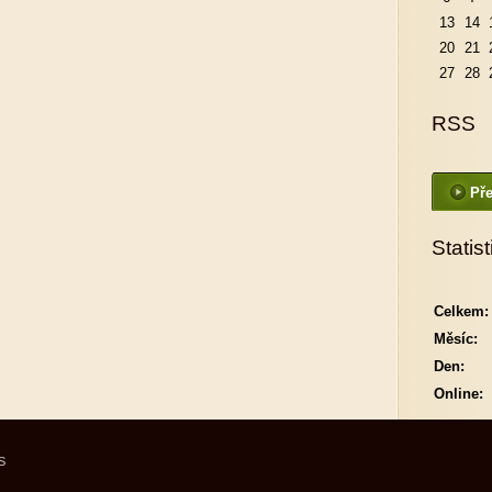
13
14
20
21
27
28
RSS
Pře
Statist
Celkem:
Měsíc:
Den:
Online:
S