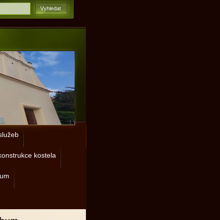
lužeb
onstrukce kostela
rum