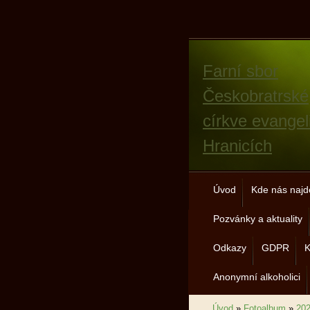
Farní sbor
Českobratrské
církve evangel
Hranicích
Úvod
Kde nás najd
Pozvánky a aktuality
Odkazy
GDPR
K
Anonymní alkoholici
Úvod
»
Fotoalbum
»
20