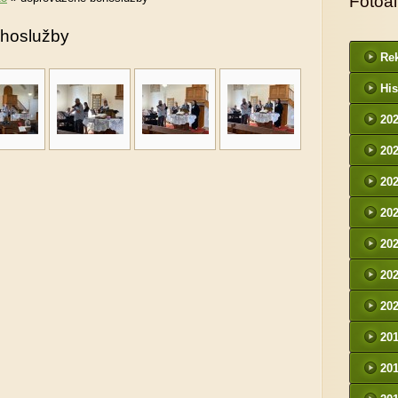
Fotoa
hoslužby
Rek
His
20
20
20
20
20
20
20
20
20