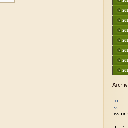
20
20
20
20
20
20
20
20
Archiv
<<
<<
Po
Út
6
7