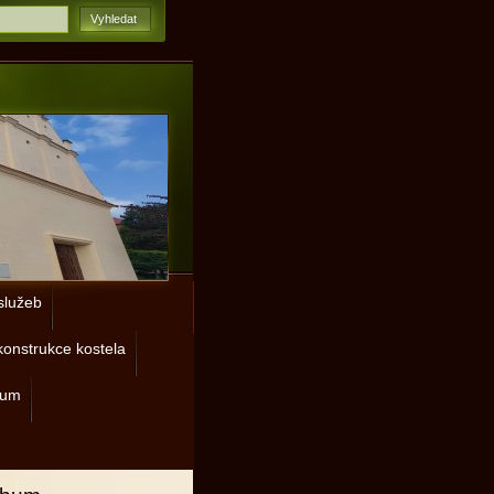
lužeb
onstrukce kostela
rum