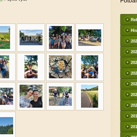
Fotoa
Rek
His
20
20
20
20
20
20
20
20
20