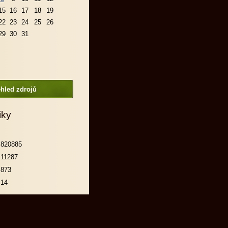
15
16
17
18
19
22
23
24
25
26
29
30
31
hled zdrojů
iky
820885
11287
873
14