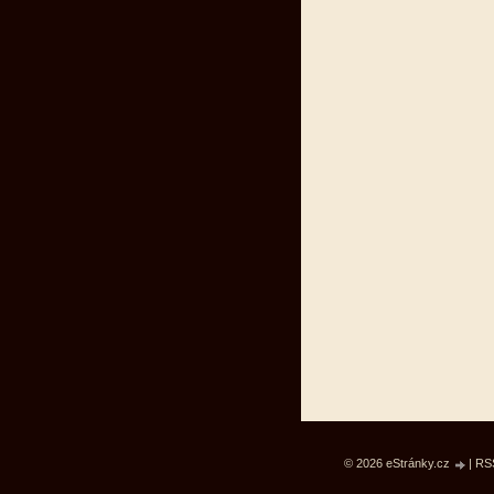
© 2026 eStránky.cz
|
RS