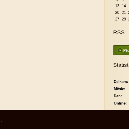
13
14
20
21
27
28
RSS
Pře
Statist
Celkem:
Měsíc:
Den:
Online:
S