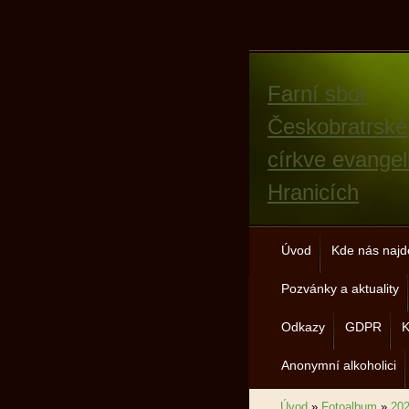
Farní sbor
Českobratrské
církve evangel
Hranicích
Úvod
Kde nás najd
Pozvánky a aktuality
Odkazy
GDPR
K
Anonymní alkoholici
Úvod
»
Fotoalbum
»
20