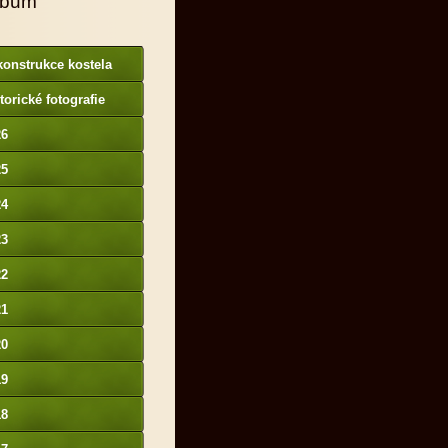
lbum
onstrukce kostela
torické fotografie
26
25
24
23
22
21
20
19
18