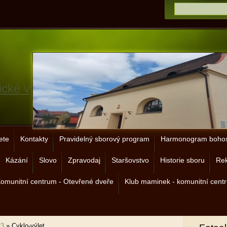
ické v
ete
Kontakty
Pravidelný sborový program
Harmonogram bohos
Kázání
Slovo
Zpravodaj
Staršovstvo
Historie sboru
Rek
omunitní centrum - Otevřené dveře
Klub maminek - komunitní cent
23
»
Cyklo-výlet