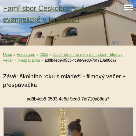
Farní sbor Českobratrské církve
evangelické v Hranicích
Úvod
»
Fotoalbum
»
2022
»
Závěr školního roku s mládeží - filmový
večer + přespávačka
»
ad8b4eb9-0533-4c9d-9ed8-7af710a88ca7
Závěr školního roku s mládeží - filmový večer +
přespávačka
ad8b4eb9-0533-4c9d-9ed8-7af710a88ca7