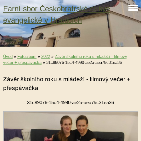
Farní sbor Českobratrské církve
evangelické v Hranicích
Úvod
»
Fotoalbum
»
2022
»
Závěr školního roku s mládeží - filmový
večer + přespávačka
»
31c89076-15c4-4990-ae2a-aea79c31ea36
Závěr školního roku s mládeží - filmový večer +
přespávačka
31c89076-15c4-4990-ae2a-aea79c31ea36