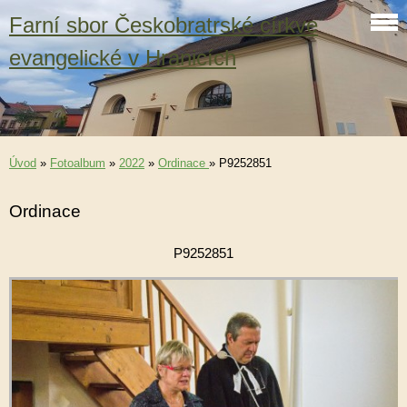
Farní sbor Českobratrské církve
evangelické v Hranicích
Úvod
»
Fotoalbum
»
2022
»
Ordinace
»
P9252851
Ordinace
P9252851