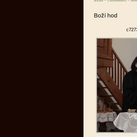
Boží hod
c727