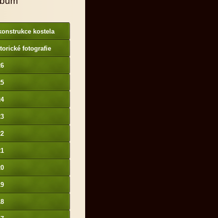
lbum
onstrukce kostela
torické fotografie
26
25
24
23
22
21
20
19
18