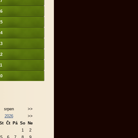
17
16
15
14
13
12
11
10
srpen
>>
2026
>>
St
Čt
Pá
So
Ne
1
2
5
6
7
8
9