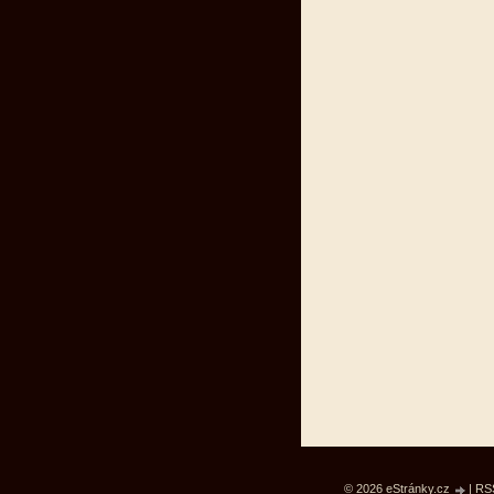
© 2026 eStránky.cz
|
RS