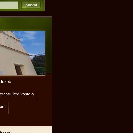
lužeb
onstrukce kostela
rum