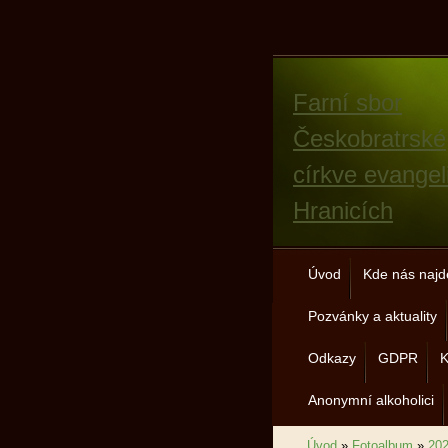
Farní sbor
Českobratrské
církve evangel
Hranicích
Úvod
Kde nás najd
Pozvánky a aktuality
Odkazy
GDPR
K
Anonymní alkoholici
Úvod
»
Fotoalbum
»
20