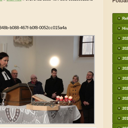
Fotoa
Rek
348b-b088-467f-b0f8-0052cc015a4a
His
20
20
20
20
20
20
20
20
20