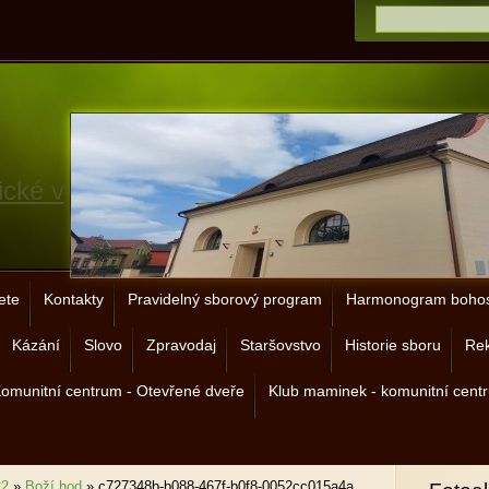
ické v
ete
Kontakty
Pravidelný sborový program
Harmonogram bohos
Kázání
Slovo
Zpravodaj
Staršovstvo
Historie sboru
Rek
omunitní centrum - Otevřené dveře
Klub maminek - komunitní cent
22
»
Boží hod
»
c727348b-b088-467f-b0f8-0052cc015a4a