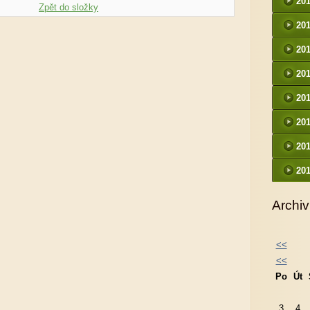
20
Zpět do složky
20
20
20
20
20
20
20
Archiv
<<
<<
Po
Út
3
4