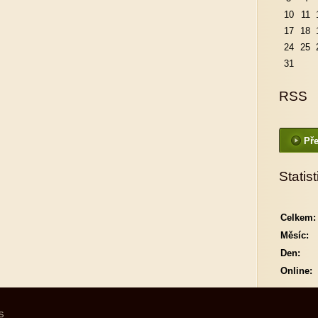
10
11
17
18
24
25
31
RSS
Pře
Statist
Celkem:
Měsíc:
Den:
Online:
S