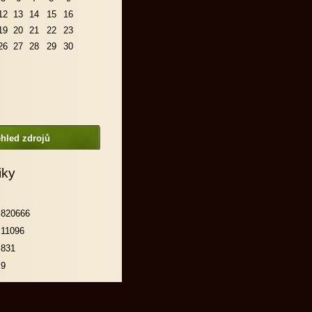
12
13
14
15
16
19
20
21
22
23
26
27
28
29
30
hled zdrojů
iky
820666
11096
831
9