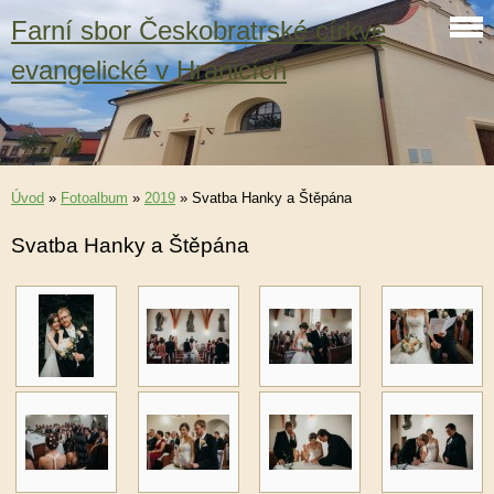
Farní sbor Českobratrské církve
evangelické v Hranicích
Úvod
»
Fotoalbum
»
2019
»
Svatba Hanky a Štěpána
Svatba Hanky a Štěpána