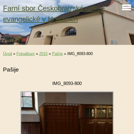
Farní sbor Českobratrské církve
evangelické v Hranicích
Úvod
»
Fotoalbum
»
2015
»
Pašije
»
IMG_8093-800
Pašije
IMG_8093-800