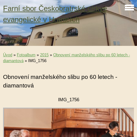
Farní sbor Českobratrské církve
evangelické v Hranicích
Úvod
»
Fotoalbum
»
2015
»
Obnovení manželského slibu po 60 letech -
diamantová
»
IMG_1756
Obnovení manželského slibu po 60 letech -
diamantová
IMG_1756