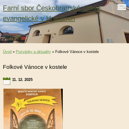
Farní sbor Českobratrské církve
evangelické v Hranicích
Úvod
»
Pozvánky a aktuality
»
Folkové Vánoce v kostele
Folkové Vánoce v kostele
11. 12. 2025