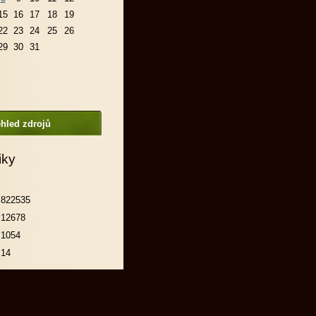
15
16
17
18
19
22
23
24
25
26
29
30
31
hled zdrojů
iky
822535
12678
1054
14