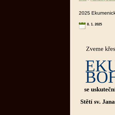
2025 Ekumenic
8. 1. 2025
Zveme křes
EK
BO
se uskutečn
Stětí sv. Jan