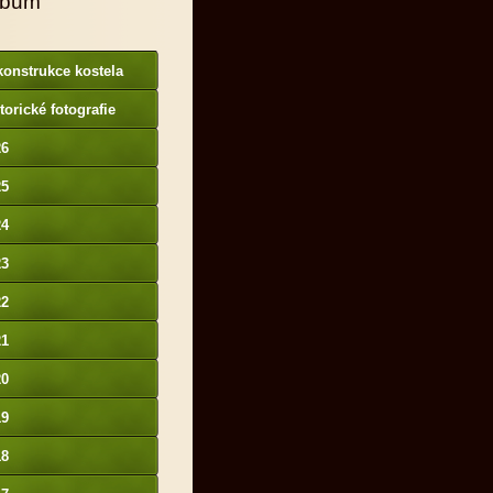
lbum
onstrukce kostela
torické fotografie
26
25
24
23
22
21
20
19
18