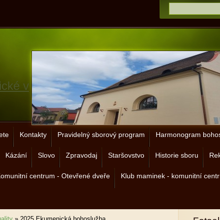
ické v
ete
Kontakty
Pravidelný sborový program
Harmonogram bohos
Kázání
Slovo
Zpravodaj
Staršovstvo
Historie sboru
Rek
omunitní centrum - Otevřené dveře
Klub maminek - komunitní cent
ality
»
2025 Ekumenická bohoslužba