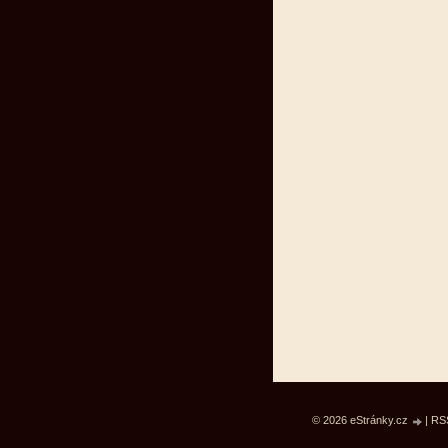
© 2026 eStránky.cz
|
RS