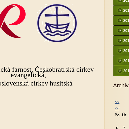
20
20
20
20
20
20
20
cká farnost, Českobratrská církev
20
evangelická,
slovenská církev husitská
Archiv
<<
<<
Po
Út
6
7