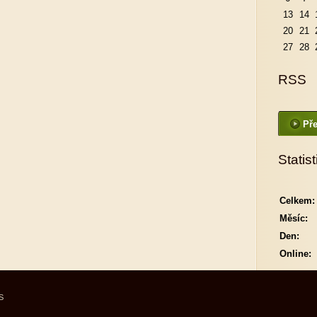
13
14
20
21
27
28
RSS
Pře
Statist
Celkem:
Měsíc:
Den:
Online:
S