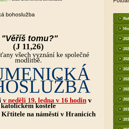
Fotoa
ká bohoslužba
Rek
His
"Věříš tomu?"
20
(J 11,26)
20
ťany všech vyznání ke společné
modlitbě.
20
UMENICKÁ
20
HOSLUŽBA
20
20
í
v
neděli
1
9
. ledna v 1
6
hodin
v
20
katolickém kostele
20
a Křtitele na náměstí v Hranicích
20