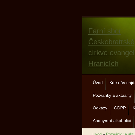
Farní sbor
Českobratrské
církve evangel
Hranicích
Úvod
Kde nás najd
Pozvánky a aktuality
Odkazy
GDPR
K
Anonymní alkoholici
Úvod
»
Pozvánky a aktu