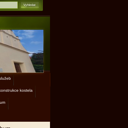
lužeb
onstrukce kostela
rum