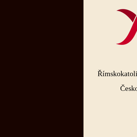
Římskokatoli
Česko