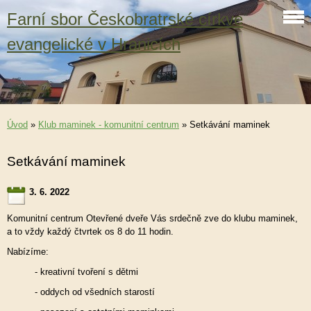
Farní sbor Českobratrské církve
evangelické v Hranicích
Úvod
»
Klub maminek - komunitní centrum
»
Setkávání maminek
Setkávání maminek
3. 6. 2022
Komunitní centrum Otevřené dveře Vás srdečně zve do klubu maminek,
a to vždy každý čtvrtek os 8 do 11 hodin.
Nabízíme:
- kreativní tvoření s dětmi
- oddych od všedních starostí