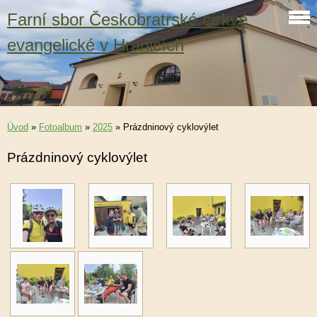
Farní sbor Českobratrské církve
evangelické v Hranicích
Úvod
»
Fotoalbum
»
2025
»
Prázdninový cyklovýlet
Prázdninový cyklovýlet